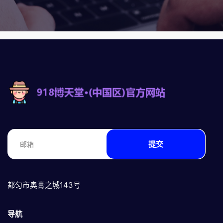
提交
都匀市奥膏之城143号
导航