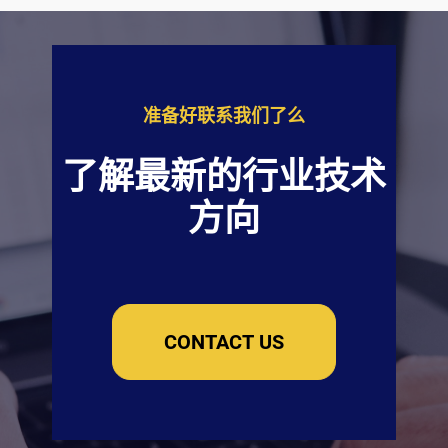
准备好联系我们了么
了解最新的行业技术
方向
CONTACT US