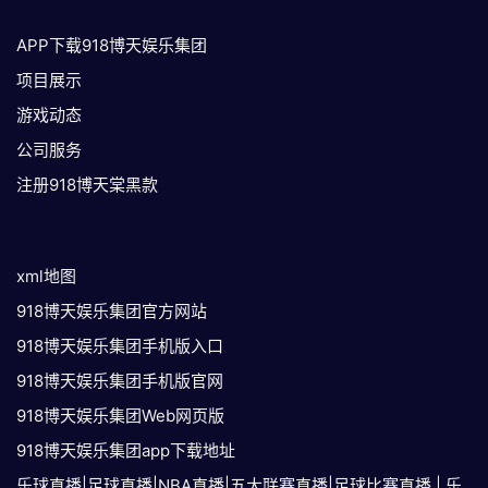
APP下载918博天娱乐集团
项目展示
游戏动态
公司服务
注册918博天棠黑款
xml地图
918博天娱乐集团官方网站
918博天娱乐集团手机版入口
918博天娱乐集团手机版官网
918博天娱乐集团Web网页版
918博天娱乐集团app下载地址
乐球直播|足球直播|NBA直播|五大联赛直播|足球比赛直播 | 乐