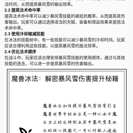
法时间，从而提高暴风雪的输出效率。
2.2 提高法术命中率
提高法术命中率可以减少暴风雪技能的被抵抗概率，从而提高其伤
害输出。玩家可以通过选择适当的天赋、装备和增益效果来提高法
术命中率。
2.3 使用冷却缩减技能
在冰法的技能树中，有一些技能可以减少暴风雪的冷却时间。玩家
应该合理利用这些技能，以提高暴风雪的施法效率。
2.4 优化法术顺序
在战斗中，玩家应该合理安排暴风雪技能的使用顺序。通过与其他
技能的连击，可以进一步提高暴风雪的伤害输出。