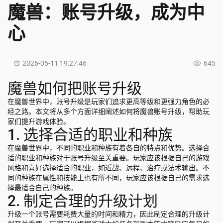
魔兽：账号升级，成为中
心
2026-05-11 19:27:46
645
魔兽如何把账号升级
在魔兽世界中，账号升级是玩家们追求更高等级和更强力角色的必
经之路。本文将从多个方面详细阐述如何将魔兽账号升级，帮助玩
家们提升游戏体验。
1. 选择合适的职业和种族
在魔兽世界中，不同的职业和种族有着各自的特点和优势。选择合
适的职业和种族对于账号升级至关重要。玩家应该根据自己的游戏
风格和喜好选择适合的职业，如近战、远程、治疗或法术输出。不
同的种族在属性和技能上也有所不同，玩家应该根据自己的需求选
择最适合自己的种族。
2. 制定合理的升级计划
升级一个账号需要耗费大量的时间和精力，因此制定合理的升级计